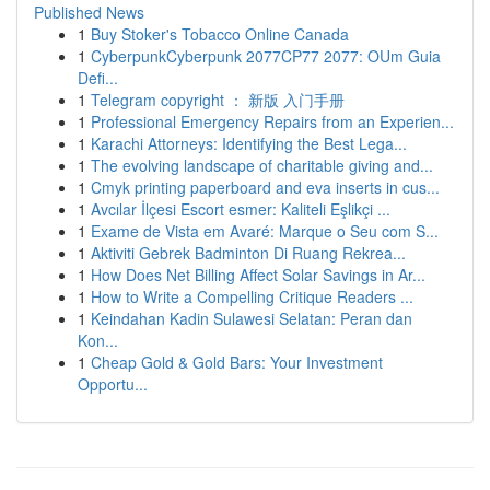
Published News
1
Buy Stoker's Tobacco Online Canada
1
CyberpunkCyberpunk 2077CP77 2077: OUm Guia
Defi...
1
Telegram copyright ： 新版 入门手册
1
Professional Emergency Repairs from an Experien...
1
Karachi Attorneys: Identifying the Best Lega...
1
The evolving landscape of charitable giving and...
1
Cmyk printing paperboard and eva inserts in cus...
1
Avcılar İlçesi Escort esmer: Kaliteli Eşlikçi ...
1
Exame de Vista em Avaré: Marque o Seu com S...
1
Aktiviti Gebrek Badminton Di Ruang Rekrea...
1
How Does Net Billing Affect Solar Savings in Ar...
1
How to Write a Compelling Critique Readers ...
1
Keindahan Kadin Sulawesi Selatan: Peran dan
Kon...
1
Cheap Gold & Gold Bars: Your Investment
Opportu...