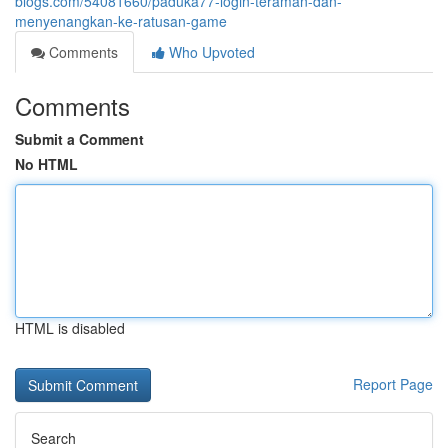
blogs.com/54081660/paduka77-login-teraman-dan-
menyenangkan-ke-ratusan-game
Comments
Who Upvoted
Comments
Submit a Comment
No HTML
HTML is disabled
Report Page
Search