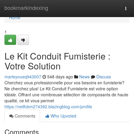
Home
bookmarkindexing
Togg
navi
Home
1
Le Kit Conduit Fumisterie :
Votre Solution
marleyoueq943007
548 days ago
News
Discuss
Cherchez vous professionnelle pour vos besoins en fumisterie?
Ne cherchez plus! Le Kit Conduit Fumisterie est votre option
idéale. Offrant une nombreuse sélection de composants de haute
qualité, ce kit vous permet
https://neilfckm274392.blazingblog.com/profile
Comments
Who Upvoted
Comments