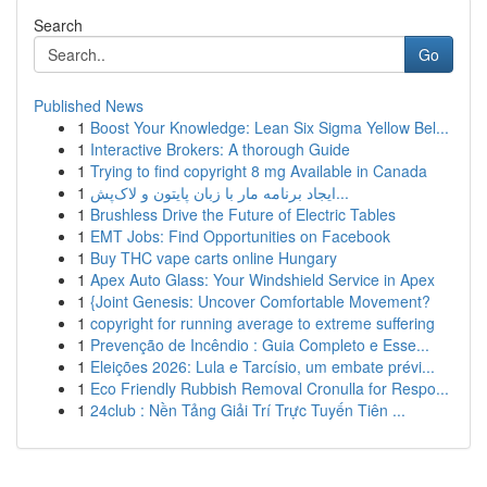
Search
Go
Published News
1
Boost Your Knowledge: Lean Six Sigma Yellow Bel...
1
Interactive Brokers: A thorough Guide
1
Trying to find copyright 8 mg Available in Canada
1
ایجاد برنامه مار با زبان پایتون و لاک‌پش...
1
Brushless Drive the Future of Electric Tables
1
EMT Jobs: Find Opportunities on Facebook
1
Buy THC vape carts online Hungary
1
Apex Auto Glass: Your Windshield Service in Apex
1
{Joint Genesis: Uncover Comfortable Movement?
1
copyright for running average to extreme suffering
1
Prevenção de Incêndio : Guia Completo e Esse...
1
Eleições 2026: Lula e Tarcísio, um embate prévi...
1
Eco Friendly Rubbish Removal Cronulla for Respo...
1
24club : Nền Tảng Giải Trí Trực Tuyến Tiên ...