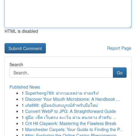
HTML is disabled
Report Page
Search
Go
Published News
1
Superheng789: ฝากวอเลทง่าย จ่ายจริง!
1
Discover Your Mouth Microbiome: A Handbook ...
1
ufa888: คู่มือฉบับสมบูรณ์สำหรับมือใหม่
1
Convert WebP to JPG: A Straightforward Guide
1
คู่มือ: เช็ค เว็บตรง ละเว้น ผ่าน คนกลาง สำหรับ ...
1
Crit Hit Claywork: Mastering the Flawless Break
1
Manchester Carpets: Your Guide to Finding the P...
1
88m: Exploring the Online Casino Phenomenon