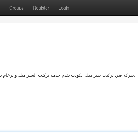
Groups
Register
Login
شركة فني تركيب سيراميك الكويت تقدم خدمة تركيب السيراميك والرخام بجودة استثنائية وأدوات حديثة لضمان الحصول على نتائج مثالية.