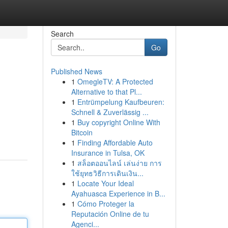
Search
Go
Published News
1
OmegleTV: A Protected
Alternative to that Pl...
1
Entrümpelung Kaufbeuren:
Schnell & Zuverlässig ...
1
Buy copyright Online With
Bitcoin
1
Finding Affordable Auto
Insurance in Tulsa, OK
1
สล็อตออนไลน์ เล่นง่าย การ
ใช้ยุทธวิธีการเดินเงิน...
1
Locate Your Ideal
Ayahuasca Experience in B...
1
Cómo Proteger la
Reputación Online de tu
Agenci...