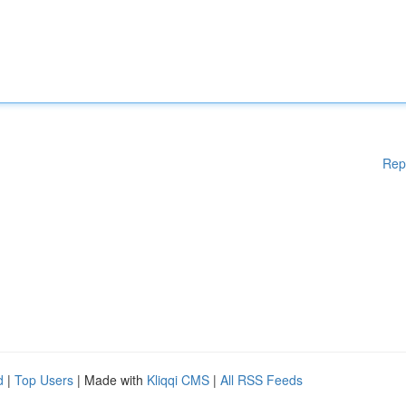
Rep
d
|
Top Users
| Made with
Kliqqi CMS
|
All RSS Feeds