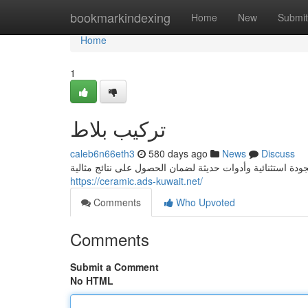
Home
bookmarkindexing
Home
New
Submit
Home
1
تركيب بلاط
caleb6n66eth3
580 days ago
News
Discuss
https://ceramic.ads-kuwait.net/
Comments
Who Upvoted
Comments
Submit a Comment
No HTML