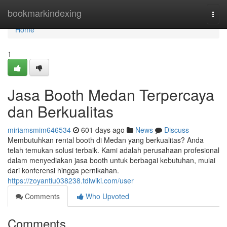
Home
bookmarkindexing
Togg
navi
Home
1
Jasa Booth Medan Terpercaya
dan Berkualitas
miriamsmim646534
601 days ago
News
Discuss
Membutuhkan rental booth di Medan yang berkualitas? Anda
telah temukan solusi terbaik. Kami adalah perusahaan profesional
dalam menyediakan jasa booth untuk berbagai kebutuhan, mulai
dari konferensi hingga pernikahan.
https://zoyantiu038238.tdlwiki.com/user
Comments
Who Upvoted
Comments