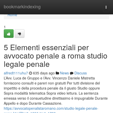
Home
bookmarkindexing
Togg
navi
Home
1
5 Elementi essenziali per
avvocato penale a roma studio
legale penale
alfredt111uhu7
635 days ago
News
Discuss
L’Avv. Luca de Gruppo e l’Avv. Vincenzo Daniele Mistretta
forniscono consulti e pareri non gratuiti Per tutti divisione del
impettito e della procedura penale da il giusto Studio oppure
Sopra modalità telematica Sopra video lettura. La sentenza
emessa verso il consuetudine direttissimo è impugnabile Durante
Appello e dopo Durante Cassazione.
https://avvocatopenalistaromano.com/studio-legale-penale-