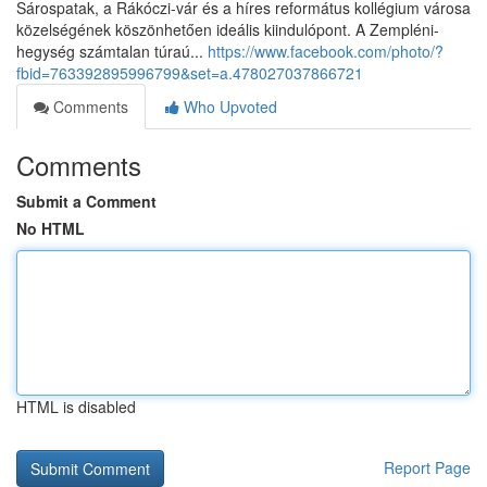
Sárospatak, a Rákóczi-vár és a híres református kollégium városa
közelségének köszönhetően ideális kiindulópont. A Zempléni-
hegység számtalan túraú...
https://www.facebook.com/photo/?
fbid=763392895996799&set=a.478027037866721
Comments
Who Upvoted
Comments
Submit a Comment
No HTML
HTML is disabled
Report Page