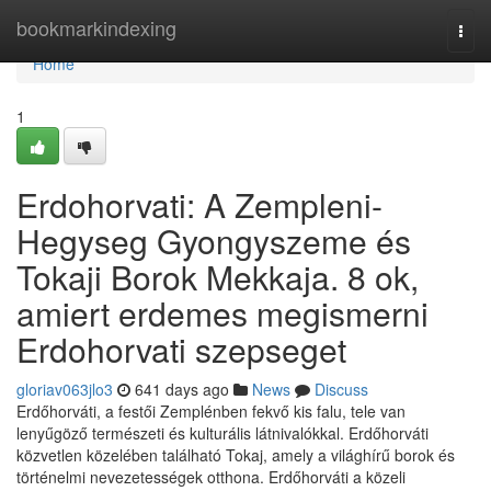
Home
bookmarkindexing
Togg
navi
Home
1
Erdohorvati: A Zempleni-
Hegyseg Gyongyszeme és
Tokaji Borok Mekkaja. 8 ok,
amiert erdemes megismerni
Erdohorvati szepseget
gloriav063jlo3
641 days ago
News
Discuss
Erdőhorváti, a festői Zemplénben fekvő kis falu, tele van
lenyűgöző természeti és kulturális látnivalókkal. Erdőhorváti
közvetlen közelében található Tokaj, amely a világhírű borok és
történelmi nevezetességek otthona. Erdőhorváti a közeli