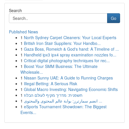
Search
Go
Published News
1
North Sydney Carpet Cleaners: Your Local Experts
1
British Iron Stair Suppliers: Your Handbo...
1
Gaza Boss, Romeich & God's hand: A Timeline of ...
1
Handheld ipx3 ipx4 spray examination nozzles fo...
1
Critical digital photography techniques for rec...
1
Boost Your SMM Business: The Ultimate
Wholesale...
1
Nissan Sunny UAE: A Guide to Running Charges
1
Illegal Betting: A Serious Risk
1
Global Macro Investing: Navigating Economic Shifts
1
חשפנית: מדריך מקיף לעולם הבלוז
1
انضم سمارترز: بوابة عالم المحتوى والمحتوى ...
1
eSports Tournament Showdown: The Biggest
Events...