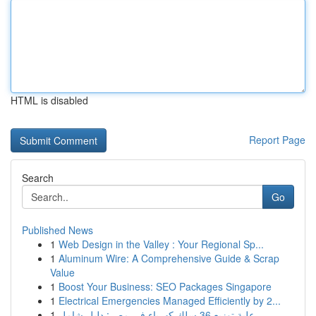
HTML is disabled
Report Page
Search
Go
Published News
1
Web Design in the Valley : Your Regional Sp...
1
Aluminum Wire: A Comprehensive Guide & Scrap
Value
1
Boost Your Business: SEO Packages Singapore
1
Electrical Emergencies Managed Efficiently by 2...
1
علبة توزيع 36 سلك كهرباء في مصر: دليل شامل