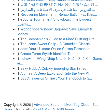
1
방콕 한식 맛집 BEST 7: 현지인도 인정한 숨겨진 ...
1
العروض التفاعلية في غرف الاجتماعات و المدارس ...
1
Recovering Movement : Rehabilitation Facilities...
1
eSports Tournament Showdown: The Biggest
Events...
1
Woodbridge Window Upgrade: Save Energy &
Money ...
1
The Companion's Guide to a More Fulfilling Life
1
The Iconic Sweet Crisp - A Canadian Classic
1
88m: Your Ultimate Online Casino Destination
1
Create Teron Stylish Identifier Tool
1
nohuwin – Đăng Nhập Nhanh, Khám Phá Kho Game
Đ...
1
Sexy Hubb A Quickly Emerging Star in Tech
1
Arcmira: A Deep Exploration into the New Vir...
1
Buy Analgesics Online : Your Handbook to S...
Copyright © 2026 |
Advanced Search
|
Live
|
Tag Cloud
|
Top
Users
| Made with
Kliqqi CMS
|
All RSS Feeds