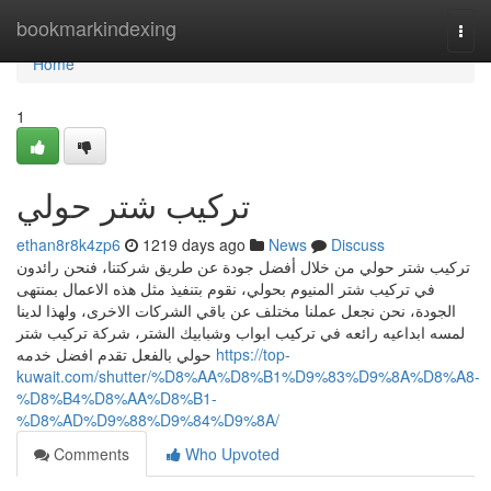
Home
bookmarkindexing
Togg
navi
Home
1
تركيب شتر حولي
ethan8r8k4zp6
1219 days ago
News
Discuss
تركيب شتر حولي من خلال أفضل جودة عن طريق شركتنا، فنحن رائدون
في تركيب شتر المنيوم بحولي، نقوم بتنفيذ مثل هذه الاعمال بمنتهى
الجودة، نحن نجعل عملنا مختلف عن باقي الشركات الاخرى، ولهذا لدينا
لمسه ابداعيه رائعه في تركيب ابواب وشبابيك الشتر، شركة تركيب شتر
حولي بالفعل تقدم افضل خدمه
https://top-
kuwait.com/shutter/%D8%AA%D8%B1%D9%83%D9%8A%D8%A8-
%D8%B4%D8%AA%D8%B1-
%D8%AD%D9%88%D9%84%D9%8A/
Comments
Who Upvoted