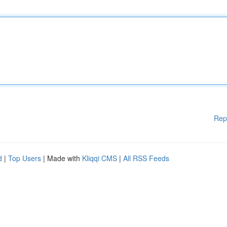
Rep
d
|
Top Users
| Made with
Kliqqi CMS
|
All RSS Feeds