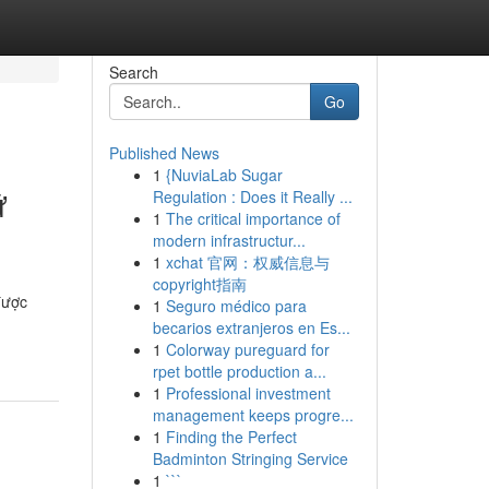
Search
Go
Published News
1
{NuviaLab Sugar
ữ
Regulation : Does it Really ...
1
The critical importance of
modern infrastructur...
1
xchat 官网：权威信息与
copyright指南
được
1
Seguro médico para
becarios extranjeros en Es...
1
Colorway pureguard for
rpet bottle production a...
1
Professional investment
management keeps progre...
1
Finding the Perfect
Badminton Stringing Service
1
```