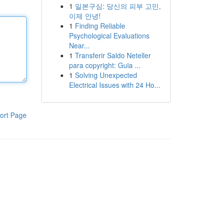
1
일본구심: 당신의 피부 고민,
이제 안녕!
1
Finding Reliable
Psychological Evaluations
Near...
1
Transferir Saldo Neteller
para copyright: Guia ...
1
Solving Unexpected
Electrical Issues with 24 Ho...
ort Page