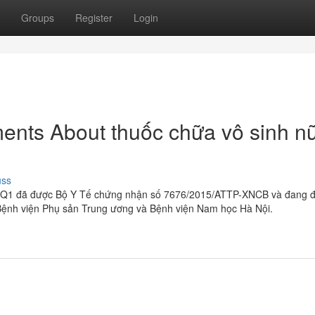
Groups
Register
Login
ents About thuốc chữa vô sinh n
uss
OvaQ1 đã được Bộ Y Tế chứng nhận số 7676/2015/ATTP-XNCB và đang 
 Bệnh viện Phụ sản Trung ương và Bệnh viện Nam học Hà Nội.