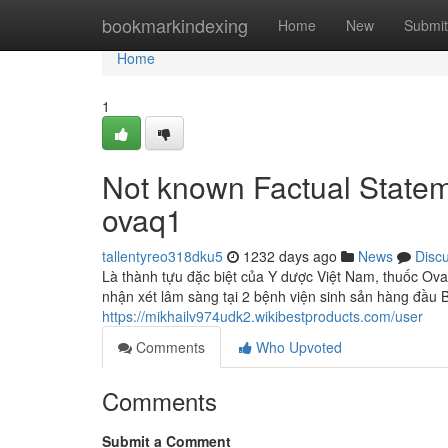
Home
bookmarkindexing
Home
New
Submit
Home
1
Not known Factual Statem
ovaq1
tallentyreo318dku5
1232 days ago
News
Disc
Là thành tựu đặc biệt của Y dược Việt Nam, thuốc 
nhận xét lâm sàng tại 2 bệnh viện sinh sản hàng đầu
https://mikhailv974udk2.wikibestproducts.com/user
Comments
Who Upvoted
Comments
Submit a Comment